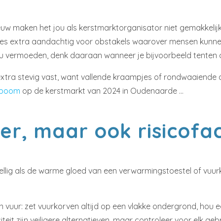
uw maken het jou als kerstmarktorganisator niet gemakkelij
. Wees extra aandachtig voor obstakels waarover mensen kunne
vermoeden, denk daaraan wanneer je bijvoorbeeld tenten of z
extra stevig vast, want vallende kraampjes of rondwaaiende 
tboom
op de kerstmarkt van 2024 in Oudenaarde …
er, maar ook risicofa
ezellig als de warme gloed van een verwarmingstoestel of vuu
en vuur: zet vuurkorven altijd op een vlakke ondergrond, hou
teit zijn veiligere alternatieven, maar controleer voor elk ge