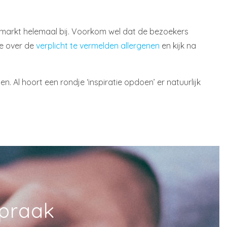
markt helemaal bij. Voorkom wel dat de bezoekers
je over de
verplicht te vermelden allergenen
en kijk na
. Al hoort een rondje ‘inspiratie opdoen’ er natuurlijk
spraak