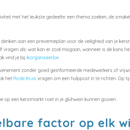
ctiviteit met het leukste gedeelte: een thema zoeken, de smak
t te denken aan een preventieplan voor de veiligheid van je ke
elf vragen als: wat kan er zoal misgaan, wanneer is de kans he
 vind je bij
ikorganiseer.be
.
evenement zonder goed geïnformeerde medewerkers of vrijwilli
ook het
Rode Kruis
vragen om een hulppost in te richten. Op t
die op een kerstmarkt roet in je glühwein kunnen gooien.
elbare factor op elk 