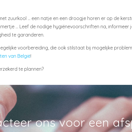
t zuurkool … een natje en een droogje horen er op de kerst
amertje … Leef de nodige hygiënevoorschriften na, informeer 
gheid te garanderen.
elijke voorbereiding, die ook stilstaat bij mogelijke problemen
ten van België
!
erzekerd te plannen?
cteer ons voor een af