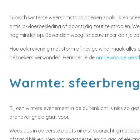
Typisch winterse weersomstandigheden zoals ijs en snee
antislip-vloerbekleding of door tijdig zout te strooien
nog minder op. Bovendien weegt sneeuw meer dan je zou 
Hou ook rekening met storm of hevige wind: maak alles 
bezoekers verwonden. Herinner je de
omgewaaide kers
Warmte: sfeerbreng
Bij een winters evenement in de buitenlucht is niks zo g
brandveiligheid gaat voor.
Wees dus in de eerste plaats uiterst voorzichtig met op
afstand blijven. Verwarmingstoestellen op gas of elektrici