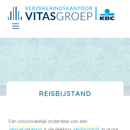
REISBIJSTAND
Een onlosmakelijk onderdeel van een
reisverzekering
is de dekking
reisbijstand
. In grote