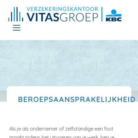
BEROEPSAANSPRAKELIJKHEID
Als je als ondernemer of zelfstandige een fout
maakt tijdens het uitvoeren van je werk, ben je